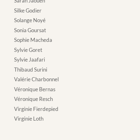
Sarah Jaouen
Silke Godier
Solange Noyé
Sonia Goursat
Sophie Macheda
Sylvie Goret
Sylvie Jaafari
Thibaud Surini
Valérie Charbonnel
Véronique Bernas
Véronique Resch
Virginie Fierdepied
Virginie Loth