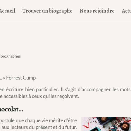
Accueil
Trouver un biographe
Nous rejoindre
Actu
 biographes
t… » Forrest Gump
en écriture bien particulier. Il s’agit d’accompagner les mot
e accessibles à ceux qui les reçoivent.
chocolat…
postule que chaque vie mérite d’être
aux lecteurs du présent et du futur.