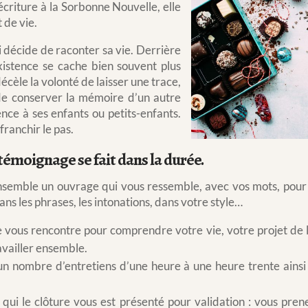
criture à la Sorbonne Nouvelle, elle
 de vie.
 décide de raconter sa vie. Derrière
xistence se cache bien souvent plus
cèle la volonté de laisser une trace,
si de conserver la mémoire d’un autre
nce à ses enfants ou petits-enfants.
franchir le pas.
moignage se fait dans la durée.
ensemble un ouvrage qui vous ressemble, avec vos mots, pour
ns les phrases, les intonations, dans votre style…
vous rencontre pour comprendre votre vie, votre projet de l
ravailler ensemble.
un nombre d’entretiens d’une heure à une heure trente ainsi
 qui le clôture vous est présenté pour validation : vous pren