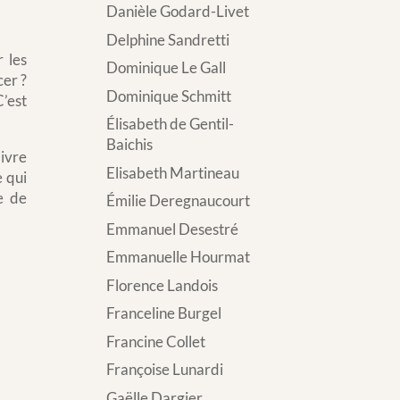
Danièle Godard-Livet
Delphine Sandretti
 les
Dominique Le Gall
er ?
Dominique Schmitt
C’est
Élisabeth de Gentil-
Baichis
livre
Elisabeth Martineau
e qui
e de
Émilie Deregnaucourt
Emmanuel Desestré
Emmanuelle Hourmat
Florence Landois
Franceline Burgel
Francine Collet
Françoise Lunardi
Gaëlle Dargier