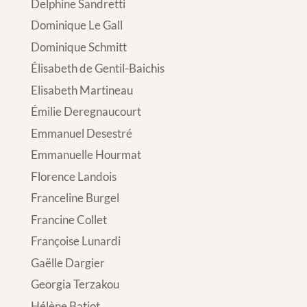
Delphine Sandretti
Dominique Le Gall
Dominique Schmitt
Élisabeth de Gentil-Baichis
Elisabeth Martineau
Émilie Deregnaucourt
Emmanuel Desestré
Emmanuelle Hourmat
Florence Landois
Franceline Burgel
Francine Collet
Françoise Lunardi
Gaëlle Dargier
Georgia Terzakou
Hélène Batiot