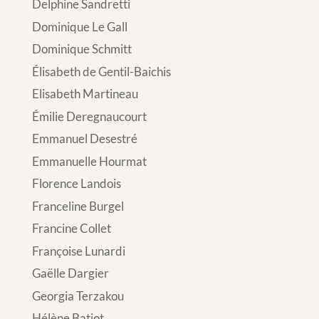
Delphine Sandretti
Dominique Le Gall
Dominique Schmitt
Élisabeth de Gentil-Baichis
Elisabeth Martineau
Émilie Deregnaucourt
Emmanuel Desestré
Emmanuelle Hourmat
Florence Landois
Franceline Burgel
Francine Collet
Françoise Lunardi
Gaëlle Dargier
Georgia Terzakou
Hélène Batiot